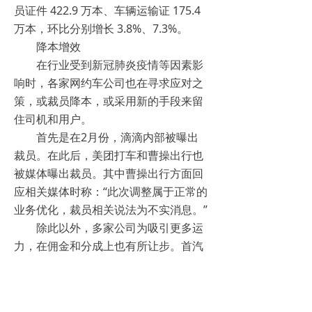
员证件 422.9 万本、车辆运输证 175.4
万本，环比分别增长 3.8%、7.3%。
降本增效
在行业受到新冠肺炎疫情等因素影
响时，各家网约车公司也在寻求应对之
策，或裁员降本，或采用新的手段来留
住司机和用户。
首先是在2月份，滴滴内部被曝出
裁员。在此后，美团打车和曹操出行也
被媒体曝出裁员。其中曹操出行方面回
应相关媒体时称：“此次调整属于正常的
业务优化，裁员相关说法为不实消息。”
除此以外，多家公司为吸引更多运
力，在佣金和分成上也有所让步。首汽
约车通过减免平台抽佣、减免车辆租
金、增加分成等方式对司机进行精准帮
扶。到5月底，首汽约车已在全国30余