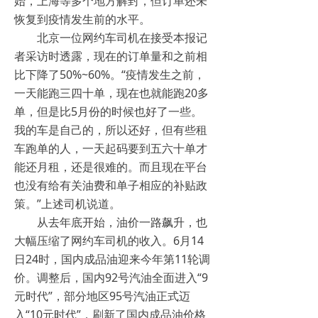
始，上海等多个地方解封，但订单还未
恢复到疫情发生前的水平。
北京一位网约车司机在接受本报记
者采访时透露，现在的订单量和之前相
比下降了50%~60%。“疫情发生之前，
一天能跑三四十单，现在也就能跑20多
单，但是比5月份的时候也好了一些。
我的车是自己的，所以还好，但有些租
车跑单的人，一天起码要到五六十单才
能还月租，还是很难的。而且现在平台
也没有给有关油费和单子相应的补贴政
策。”上述司机说道。
从去年底开始，油价一路飙升，也
大幅压缩了网约车司机的收入。6月14
日24时，国内成品油迎来今年第11轮调
价。调整后，国内92号汽油全面进入“9
元时代”，部分地区95号汽油正式迈
入“10元时代”，刷新了国内成品油价格